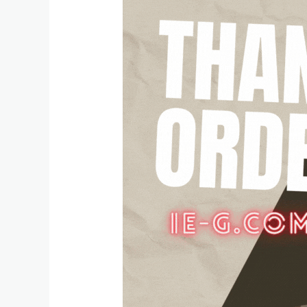
Jasa
Pembuatan
Website
Company
Profil