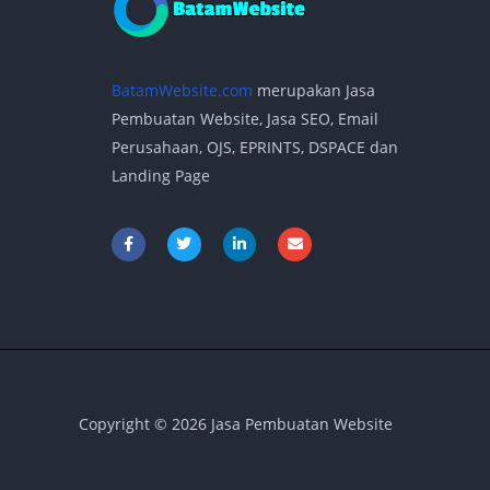
BatamWebsite.com
merupakan Jasa
Pembuatan Website, Jasa SEO, Email
Perusahaan, OJS, EPRINTS, DSPACE dan
Landing Page
F
T
L
E
a
w
i
n
c
i
n
v
e
t
k
e
b
t
e
l
o
e
d
o
o
r
i
p
k
n
e
-
-
f
i
n
Copyright © 2026 Jasa Pembuatan Website