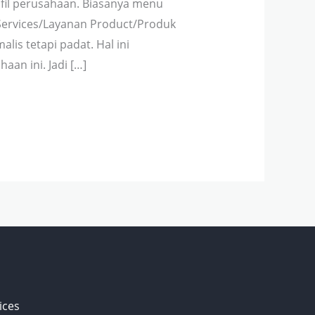
fil perusahaan. Biasanya menu
Services/Layanan Product/Produk
is tetapi padat. Hal ini
an ini. Jadi […]
ices