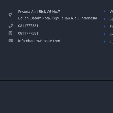
Pesona Asri Blok C6 No.7
W
Belian, Batam Kota, Kepulauan Riau, Indonesia
S
0811777381
E
0811777381
H
info@batamwebsite.com
O