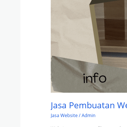
Jasa Pembuatan We
Jasa Website
/
Admin