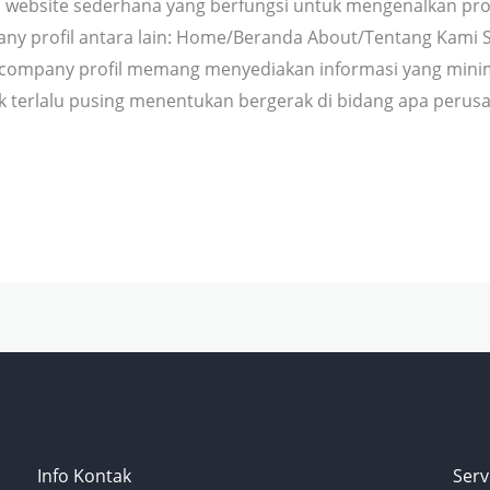
 website sederhana yang berfungsi untuk mengenalkan pro
any profil antara lain: Home/Beranda About/Tentang Kami 
company profil memang menyediakan informasi yang minimal
terlalu pusing menentukan bergerak di bidang apa perusaha
Info Kontak
Serv