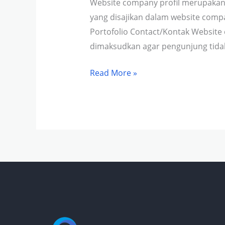
Website company profil merupakan
yang disajikan dalam website comp
Portofolio Contact/Kontak Website 
dimaksudkan agar pengunjung tidak 
Read More »